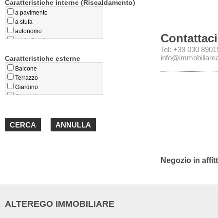
Caratteristiche interne (Riscaldamento)
a pavimento
a stufa
autonomo
Contattaci
centralizzato
Tel: +39 030 890
privo
info@immobiliareal
Caratteristiche esterne
teleriscaldamento
termoconvettori
Balcone
Terrazzo
Giardino
Cappotto esterno
Loggiato
Portico
Negozio in affit
ALTEREGO IMMOBILIARE