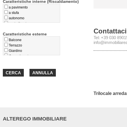
Caratteristiche interne (Riscaldamento)
a pavimento
a stufa
autonomo
centralizzato
privo
Contattaci
Caratteristiche esterne
teleriscaldamento
Tel: +39 030 890
termoconvettori
Balcone
info@immobiliareal
Terrazzo
Giardino
Cappotto esterno
Loggiato
Portico
Trilocale arred
ALTEREGO IMMOBILIARE