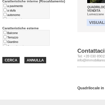
Caratteristiche interne (Riscaldamento)
a pavimento
QUADRILOC
a stufa
VENDITA
Lumezzane
autonomo
centralizzato
VISUAL
privo
Caratteristiche esterne
teleriscaldamento
termoconvettori
Balcone
Terrazzo
Giardino
Cappotto esterno
Contattaci
Loggiato
Portico
Tel: +39 030 890
info@immobiliareal
Quadrilocale in