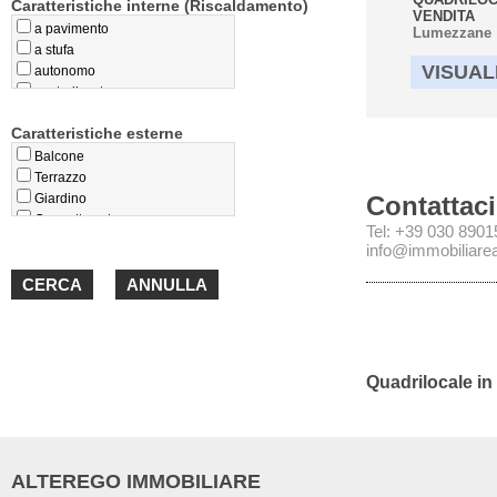
Caratteristiche interne (Riscaldamento)
VENDITA
a pavimento
Lumezzane
a stufa
VISUAL
autonomo
centralizzato
privo
Caratteristiche esterne
teleriscaldamento
termoconvettori
Balcone
Terrazzo
Giardino
Contattaci
Cappotto esterno
Tel: +39 030 890
Loggiato
info@immobiliareal
Portico
Quadrilocale in
ALTEREGO IMMOBILIARE