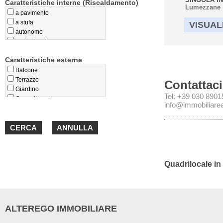
Caratteristiche interne (Riscaldamento)
Lumezzane
a pavimento
a stufa
VISUAL
autonomo
centralizzato
privo
Caratteristiche esterne
teleriscaldamento
termoconvettori
Balcone
Terrazzo
Contattaci
Giardino
Tel: +39 030 890
Cappotto esterno
info@immobiliareal
Loggiato
Portico
Quadrilocale in
ALTEREGO IMMOBILIARE