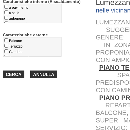
Lumezzan
Caratteristiche interne (Riscaldamento)
a pavimento
nelle vici
a stufa
autonomo
LUMEZZA
centralizzato
SUGGERI
privo
Caratteristiche esterne
teleriscaldamento
GENERE:
termoconvettori
Balcone
IN ZONA 
Terrazzo
PROPONIA
Giardino
Cappotto esterno
CON AMPI
Loggiato
PIANO TE
Portico
SPAZI
PREDISPO
CON CAMI
PIANO PR
REPARTO
BALCONE,
SUPER M
SERVIZIO;