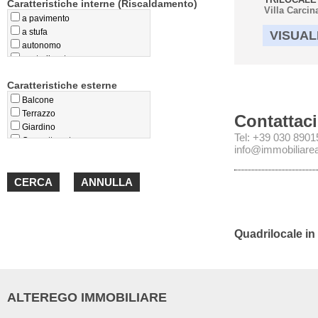
Caratteristiche interne (Riscaldamento)
Villa Carcin
a pavimento
a stufa
VISUAL
autonomo
centralizzato
privo
Caratteristiche esterne
teleriscaldamento
termoconvettori
Balcone
Terrazzo
Contattaci
Giardino
Tel: +39 030 890
Cappotto esterno
info@immobiliareal
Loggiato
Portico
Quadrilocale in
ALTEREGO IMMOBILIARE