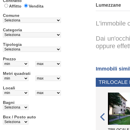
Contratto
Lumezzane
Affitto
Vendita
Comune
L'immobile c
Categoria
Dai un'occhi
Tipologia
oppure effet
Prezzo
Immobili simi
Metri quadrati
TRILOCALE 
Locali
Bagni
Box / Posto auto
TRILOCALE 