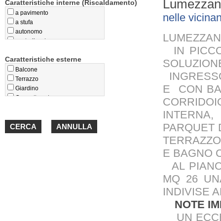
Lumezzan
Caratteristiche interne (Riscaldamento)
a pavimento
nelle vicin
a stufa
autonomo
LUMEZZAN
centralizzato
IN PICCO
privo
Caratteristiche esterne
teleriscaldamento
SOLUZIONE
termoconvettori
Balcone
INGRESSO
Terrazzo
E CON BA
Giardino
Cappotto esterno
CORRIDO
Loggiato
INTERNA
Portico
PARQUET D
TERRAZZO
E BAGNO 
AL PIANO
MQ 26 UN
INDIVISE 
NOTE IM
UN ECCEL