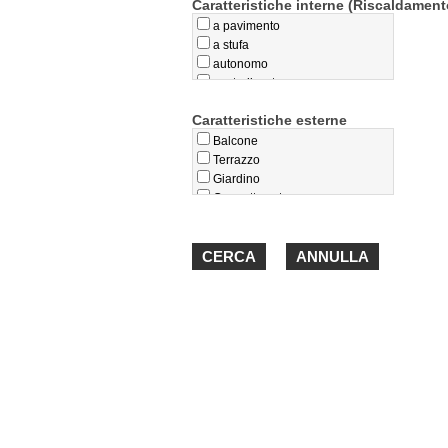
Caratteristiche interne (Riscaldament
a pavimento
a stufa
autonomo
centralizzato
privo
Caratteristiche esterne
teleriscaldamento
termoconvettori
Balcone
Terrazzo
Giardino
Cappotto esterno
Loggiato
Portico