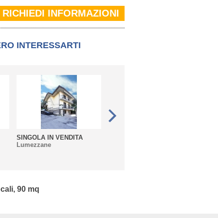
RICHIEDI INFORMAZIONI
ERO INTERESSARTI
SINGOLA IN VENDITA
QUADRILOCALE IN
TRILO
Lumezzane
VENDITA
Sarez
Lumezzane
cali, 90 mq