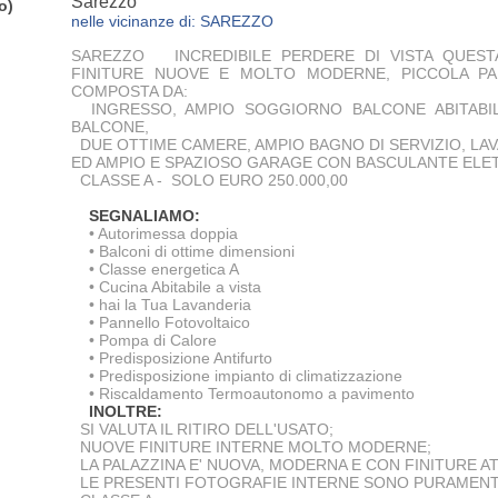
Sarezzo
o)
nelle vicinanze di: SAREZZO
SAREZZO INCREDIBILE PERDERE DI VISTA QUEST
FINITURE NUOVE E MOLTO MODERNE, PICCOLA PA
COMPOSTA DA:
INGRESSO, AMPIO SOGGIORNO BALCONE ABITABILE
BALCONE,
DUE OTTIME CAMERE, AMPIO BAGNO DI SERVIZIO, LA
ED AMPIO E SPAZIOSO GARAGE CON BASCULANTE ELET
CLASSE A - SOLO EURO 250.000,00
SEGNALIAMO:
• Autorimessa doppia
• Balconi di ottime dimensioni
• Classe energetica A
• Cucina Abitabile a vista
• hai la Tua Lavanderia
• Pannello Fotovoltaico
• Pompa di Calore
• Predisposizione Antifurto
• Predisposizione impianto di climatizzazione
• Riscaldamento Termoautonomo a pavimento
INOLTRE:
SI VALUTA IL RITIRO DELL'USATO;
NUOVE FINITURE INTERNE MOLTO MODERNE;
LA PALAZZINA E' NUOVA, MODERNA E CON FINITURE AT
LE PRESENTI FOTOGRAFIE INTERNE SONO PURAMENTE