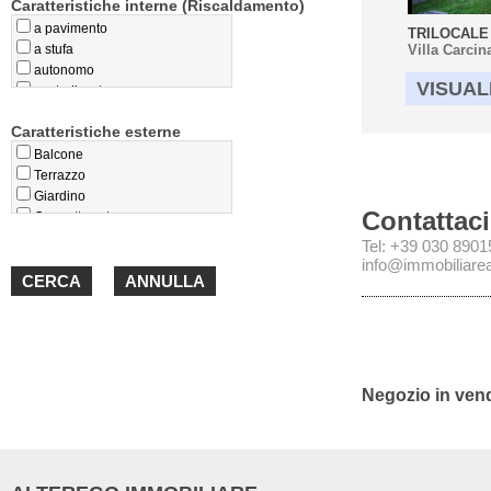
Caratteristiche interne (Riscaldamento)
a pavimento
TRILOCALE 
a stufa
Villa Carcin
autonomo
VISUAL
centralizzato
privo
Caratteristiche esterne
teleriscaldamento
termoconvettori
Balcone
Terrazzo
Giardino
Contattaci
Cappotto esterno
Loggiato
Tel: +39 030 890
Portico
info@immobiliareal
Negozio in vendi