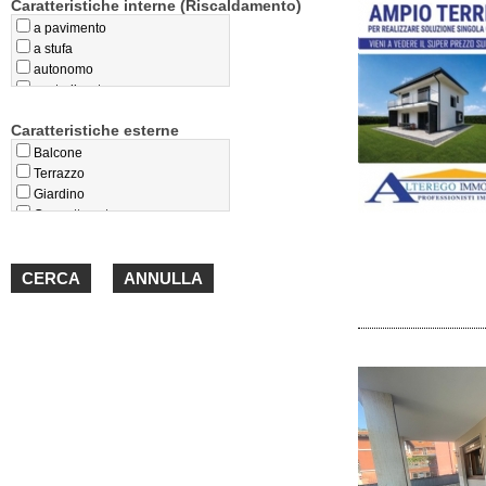
Caratteristiche interne (Riscaldamento)
a pavimento
a stufa
autonomo
centralizzato
privo
Caratteristiche esterne
teleriscaldamento
termoconvettori
Balcone
Terrazzo
Giardino
Cappotto esterno
Loggiato
Portico