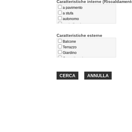
Caratteristiche interne (Riscaldament
a pavimento
a stufa
autonomo
centralizzato
privo
Caratteristiche esterne
teleriscaldamento
termoconvettori
Balcone
Terrazzo
Giardino
Cappotto esterno
Loggiato
Portico